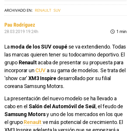
ARCHIVADO EN:
RENAULT
SUV
Pau Rodríguez
28.03.2019 19:24h
1 min
La
moda de los SUV coupé
se va extendiendo. Todas
las marcas quieren tener su todocamino deportivo. El
grupo
Renault
acaba de presentar su propuesta para
incorporar un
CUV
a su gama de modelos. Se trata del
'show car'
XM3 Inspire
desarrollado por su filial
coreana Samsung Motors.
La presentación del nuevo modelo se ha llevado a
cabo en el
Salón del Automóvil de Seúl
, el feudo de
Samsung Motors
y uno de los mercados en los que
el grupo
Renault
ve más potencial de crecimiento. El
XM3 Inspire adelanta la versión que se empezará a