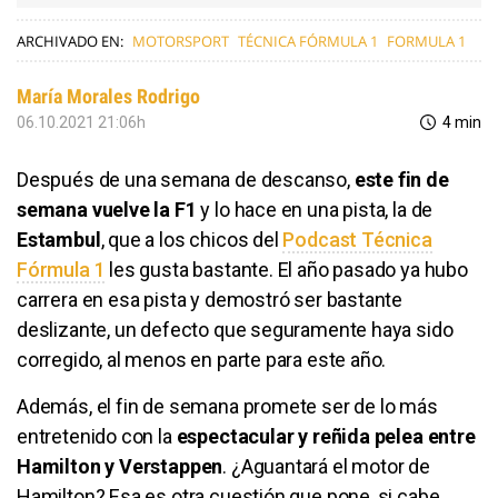
ARCHIVADO EN:
MOTORSPORT
TÉCNICA FÓRMULA 1
FORMULA 1
María Morales Rodrigo
06.10.2021 21:06h
4 min
Después de una semana de descanso,
este fin de
semana vuelve la F1
y lo hace en una pista, la de
Estambul
, que a los chicos del
Podcast Técnica
Fórmula 1
les gusta bastante. El año pasado ya hubo
carrera en esa pista y demostró ser bastante
deslizante, un defecto que seguramente haya sido
corregido, al menos en parte para este año.
Además, el fin de semana promete ser de lo más
entretenido con la
espectacular y reñida pelea entre
Hamilton y Verstappen
. ¿Aguantará el motor de
Hamilton? Esa es otra cuestión que pone, si cabe,