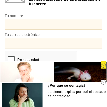
tu correo
Tu nombre
Tu correo electrónico
¿Por qué se contagia?
Al darte de alta aceptas la
política de privacidad
y aceptas recibir
La ciencia explica por qué el bostezo
emails de marketing con información sobre el sector.
¿Por qué se contagia?
Parece ciencia ficción
es contagioso
El bostezo es más social de lo que
Prepárate para alucinar con estas
imaginas
criaturas