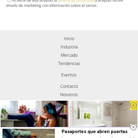
Al darte de alta aceptas la
política de privacidad
y aceptas recibir
emails de marketing con información sobre el sector.
Inicio
Industria
Mercado
Tendencias
Eventos
Contacto
Nosotros
Política de privacidad
Aviso legal
Política de cookies
Síguenos
Pasaportes que abren puertas