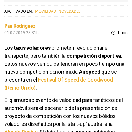
ARCHIVADO EN:
MOVILIDAD
NOVEDADES
Pau Rodríguez
01.07.2019 23:31h
1 min
Los
taxis voladores
prometen revolucionar el
transporte, pero también la
competición deportiva
.
Estos nuevos vehículos tendrán en poco tiempo una
nueva competición denominada
Airspeed
que se
presenta en el
Festival Of Speed de Goodwood
(Reino Unido)
.
El glamuroso evento de velocidad para fanáticos del
automóvil será el escenario de la presentación del
proyecto de competición con los nuevos bólidos
voladores diseñados por la 'start-up' australiana
Alauda Racing
. El debut de los nuevos vehículos