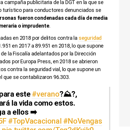
a campaña publicitaria de la DGT en la que se
o turístico para conductores denunciados se
rsonas fueron condenadas cada día de media
meraria o imprudente
.
adas en 2018 por delitos contra la
seguridad
951 en 2017 a 89.951 en 2018, lo que supone
e la Fiscalía adelantados por la Dirección
ados por Europa Press, en 2018 se abrieron
os contra la seguridad vial, lo que supone un
 que se contabilizaron 96.303.
para este
#verano
?️⛰️?,
ará la vida como estos.
a a ellos ➡️
5F
#TopVacacional
#NoVengas
T
pic.twitter.com/Tsg2dKyik0