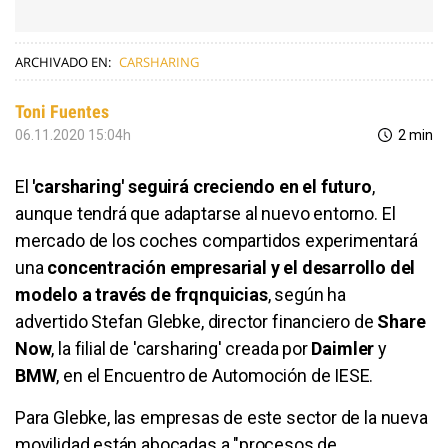
ARCHIVADO EN:
CARSHARING
Toni Fuentes
06.11.2020 15:04h
2 min
El
'carsharing' seguirá creciendo en el futuro
,
aunque tendrá que adaptarse al nuevo entorno. El
mercado de los coches compartidos experimentará
una
concentración empresarial y el desarrollo del
modelo a través de frqnquicias
, según ha
advertido Stefan Glebke, director financiero de
Share
Now
, la filial de 'carsharing' creada por
Daimler
y
BMW
, en el Encuentro de Automoción de IESE.
Para Glebke, las empresas de este sector de la nueva
movilidad están abocadas a "procesos de