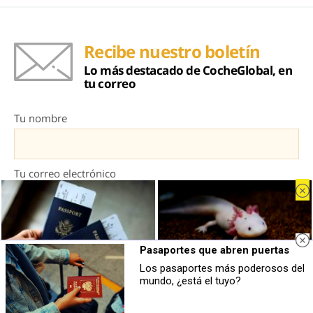
Recibe nuestro boletín
Lo más destacado de CocheGlobal, en
tu correo
Tu nombre
Tu correo electrónico
Pasaportes que abren puertas
Los pasaportes más poderosos del
¿El tuyo está en la lista?
¿Sabías que existen?
mundo, ¿está el tuyo?
Top pasaportes que te dejan viajar sin
Estas criaturas existen y parecen
visado
sacadas de otro planeta