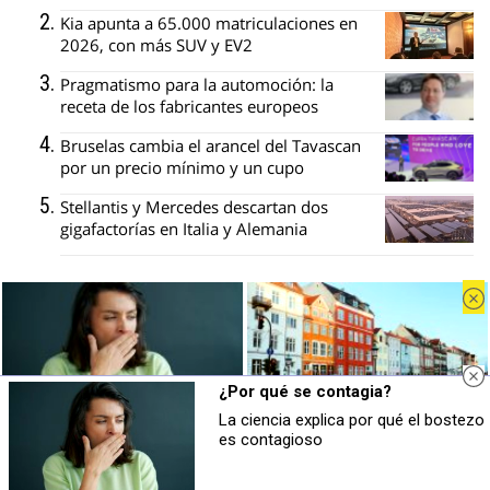
Kia apunta a 65.000 matriculaciones en
2026, con más SUV y EV2
Pragmatismo para la automoción: la
receta de los fabricantes europeos
Bruselas cambia el arancel del Tavascan
por un precio mínimo y un cupo
Stellantis y Mercedes descartan dos
gigafactorías en Italia y Alemania
Recibe nuestro boletín
¿Por qué se contagia?
Lo más destacado de CocheGlobal, en
tu correo
La ciencia explica por qué el bostezo
¿Por qué se contagia?
¿De verdad hacen esto?
es contagioso
La ciencia explica por qué el bostezo
Costumbres que rompen todos los
es contagioso
esquemas
Tu nombre