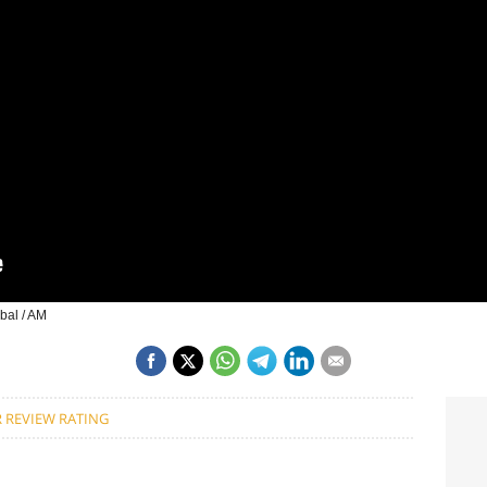
bal / AM
 REVIEW RATING