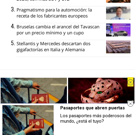
Pragmatismo para la automoción: la
receta de los fabricantes europeos
Bruselas cambia el arancel del Tavascan
por un precio mínimo y un cupo
Stellantis y Mercedes descartan dos
gigafactorías en Italia y Alemania
Recibe nuestro boletín
Lo más destacado de CocheGlobal, en
tu correo
Pasaportes que abren puertas
Los pasaportes más poderosos del
Tu nombre
Pasaportes que abren puertas
Lujo con carácter
mundo, ¿está el tuyo?
Los pasaportes más poderosos del
Una joya para mujeres que no piden
mundo, ¿está el tuyo?
permiso