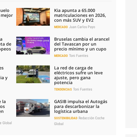
duelo
Kia apunta a 65.000
l mejor
matriculaciones en 2026,
con más SUV y EV2
Juan Carlos Payo
MERCADO
la
Bruselas cambia el arancel
eta de
del Tavascan por un
ropeos
precio mínimo y un cupo
Toni Fuentes
MERCADO
es
La red de carga de
eléctricos sufre un leve
ia y
ajuste, pero gana
potencia
Toni Fuentes
TENDENCIAS
 la
GASIB impulsa el Autogás
los
para descarbonizar la
en
logística urbana
Redacción Coche
SOSTENIBILIDAD
e Global
Global