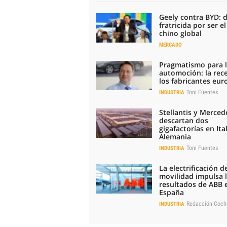
Geely contra BYD: 
fratricida por ser e
chino global
MERCADO
Pragmatismo para 
automoción: la rec
los fabricantes eu
Toni Fuentes
INDUSTRIA
Stellantis y Merced
descartan dos
gigafactorías en Ital
Alemania
Toni Fuentes
INDUSTRIA
La electrificación de
movilidad impulsa 
resultados de ABB 
España
Redacción Coch
INDUSTRIA