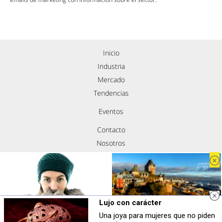
Inicio
Industria
Mercado
Tendencias
Eventos
Contacto
Nosotros
Política de privacidad
Aviso legal
Política de cookies
Síguenos
Lujo con carácter
Una joya para mujeres que no piden
Esto explica el frío
Dónde viajar en 2026