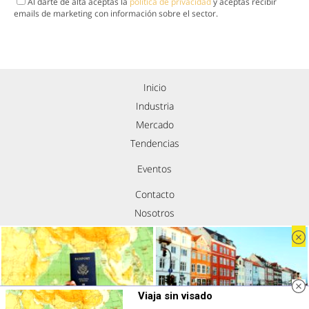
Al darte de alta aceptas la
política de privacidad
y aceptas recibir
emails de marketing con información sobre el sector.
Inicio
Industria
Mercado
Tendencias
Eventos
Contacto
Nosotros
Política de privacidad
Aviso legal
Política de cookies
Síguenos
Viaja sin visado