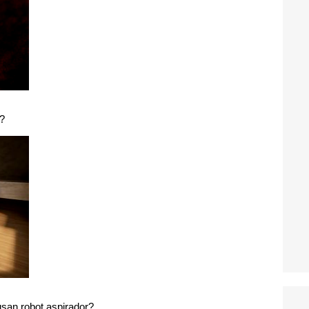
e?
san robot aspirador?