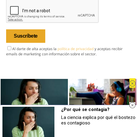
Al darte de alta aceptas la
política de privacidad
y aceptas recibir
emails de marketing con información sobre el sector.
Inicio
Industria
Mercado
¿Por qué se contagia?
Tendencias
La ciencia explica por qué el bostezo
¿Por qué se contagia?
Tu memoria y la música
Eventos
es contagioso
La ciencia explica por qué el bostezo
Esa canción antigua que no olvidas
es contagioso
tiene una explicación
Contacto