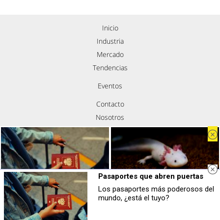
Inicio
Industria
Mercado
Tendencias
Eventos
Contacto
Nosotros
Política de privacidad
Aviso legal
Política de cookies
Síguenos
Pasaportes que abren puertas
Los pasaportes más poderosos del
Pasaportes que abren puertas
¿Sabías que existen?
mundo, ¿está el tuyo?
Los pasaportes más poderosos del
Estas criaturas existen y parecen
mundo, ¿está el tuyo?
sacadas de otro planeta
Copyright © Todos los derechos reservados