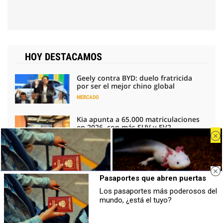
HOY DESTACAMOS
Geely contra BYD: duelo fratricida
por ser el mejor chino global
MERCADO
Kia apunta a 65.000 matriculaciones
en 2026, con más SUV y EV2
Juan Carlos Payo
MERCADO
Pragmatismo para la automoción: la
receta de los fabricantes europeos
Pasaportes que abren puertas
Toni Fuentes
INDUSTRIA
Los pasaportes más poderosos del
Pasaportes que abren puertas
¿Sabías que existen?
mundo, ¿está el tuyo?
Bruselas cambia el arancel del
Los pasaportes más poderosos del
Estas criaturas existen y parecen
Tavascan por un precio mínimo y un
mundo, ¿está el tuyo?
sacadas de otro planeta
cupo