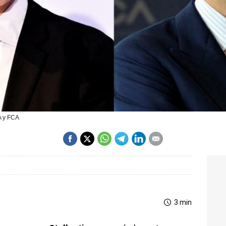
A y FCA
3 min