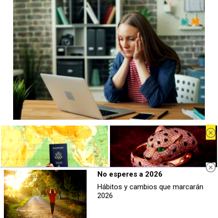
Señales de agotamiento
¿Te sientes cansado sin razón? Estas señales lo explican
No esperes a 2026
Hábitos y cambios que marcarán
Viaja sin visado
Belleza indomable
2026
Los pasaportes que más puertas
El diamante que simboliza la
abren ¿está el tuyo?
feminidad indomable