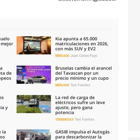
duelo
Kia apunta a 65.000
l mejor
matriculaciones en 2026,
con más SUV y EV2
Juan Carlos Payo
MERCADO
la
Bruselas cambia el arancel
eta de
del Tavascan por un
ropeos
precio mínimo y un cupo
Toni Fuentes
MERCADO
es
La red de carga de
eléctricos sufre un leve
ia y
ajuste, pero gana
potencia
Toni Fuentes
TENDENCIAS
 la
GASIB impulsa el Autogás
los
para descarbonizar la