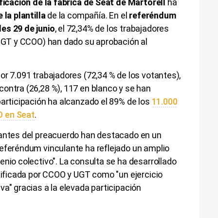
ficación de la fábrica de Seat de Martorell
ha
la plantilla
de la compañía. En el
referéndum
es 29 de junio
, el 72,34% de los trabajadores
 UGT y CCOO) han dado su aprobación al
or 7.091 trabajadores (72,34 % de los votantes),
ontra (26,28 %), 117 en blanco y se han
participación ha alcanzado el 89% de los
11.000
O en Seat
.
mantes del preacuerdo han destacado en un
referéndum vinculante ha reflejado un amplio
enio colectivo". La consulta se ha desarrollado
alificada por CCOO y UGT como "un ejercicio
va" gracias a la elevada participación