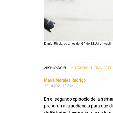
Daniel Ricciardo antes del GP de EEUU en Aus
ARCHIVADO EN:
MOTORSPORT
TÉCNICA F
María Morales Rodrigo
22.10.2021 13:57h
En el segundo episodio de la sema
preparan a la audiencia para que d
de Estados Unidos
, que tiene lug