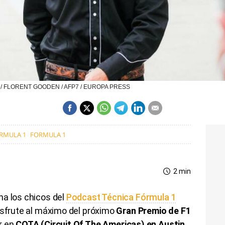
tin / FLORENT GOODEN / AFP7 / EUROPA PRESS
ÓRMULA 1
FORMULA 1
2 min
na los chicos del
Podcast Técnica Fórmula 1
isfrute al máximo del próximo
Gran Premio de F1
ar en
COTA (Circuit Of The Americas) en Austin
,