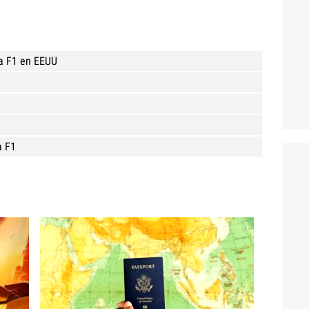
la F1 en EEUU
1
a F1