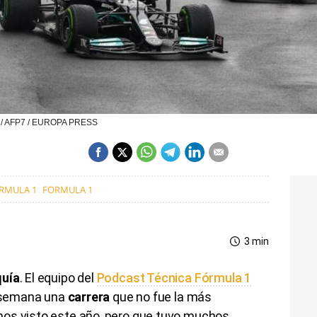
A / AFP7 / EUROPA PRESS
ÓRMULA 1
FORMULA 1
3 min
quía
. El equipo del
Podcast Técnica Fórmula 1
a semana una
carrera
que no fue la más
mos visto este año, pero que tuvo muchos