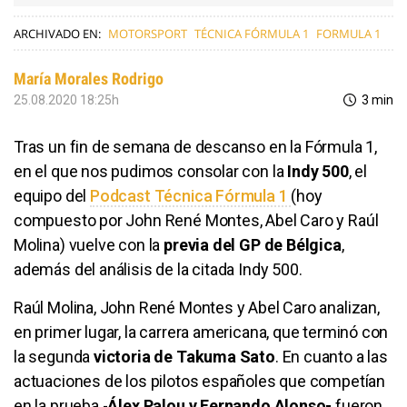
ARCHIVADO EN:
MOTORSPORT
TÉCNICA FÓRMULA 1
FORMULA 1
María Morales Rodrigo
25.08.2020 18:25h
3 min
Tras un fin de semana de descanso en la Fórmula 1,
en el que nos pudimos consolar con la
Indy 500
, el
equipo del
Podcast Técnica Fórmula 1
(hoy
compuesto por John René Montes, Abel Caro y Raúl
Molina) vuelve con la
previa del GP de Bélgica
,
además del análisis de la citada Indy 500.
Raúl Molina, John René Montes y Abel Caro analizan,
en primer lugar, la carrera americana, que terminó con
la segunda
victoria de Takuma Sato
. En cuanto a las
actuaciones de los pilotos españoles que competían
en la prueba -
Álex Palou y Fernando Alonso-
fueron