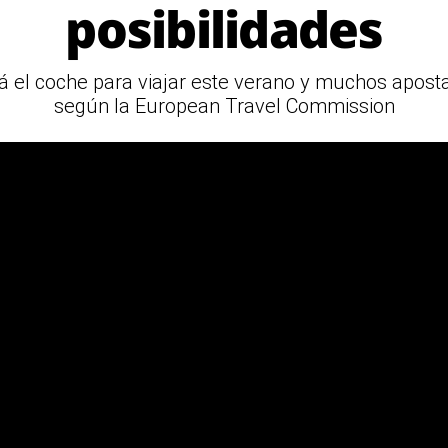
posibilidades
á el coche para viajar este verano y muchos apost
según la European Travel Commission