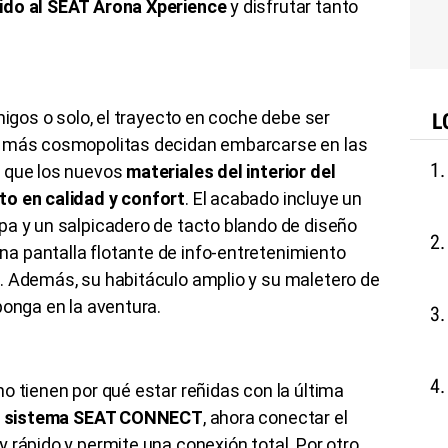
ido al SEAT Arona Xperience
y disfrutar tanto
migos o solo, el trayecto en coche debe ser
L
s más cosmopolitas decidan embarcarse en las
o que los nuevos
materiales del interior del
to en calidad y confort
. El acabado incluye un
pa y un salpicadero de tacto blando de diseño
 pantalla flotante de info-entretenimiento
. Además, su habitáculo amplio y su maletero de
ponga en la aventura.
o tienen por qué estar reñidas con la última
 sistema SEAT CONNECT
, ahora conectar el
 rápido y permite una conexión total. Por otro