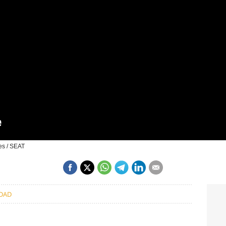
es / SEAT
DAD