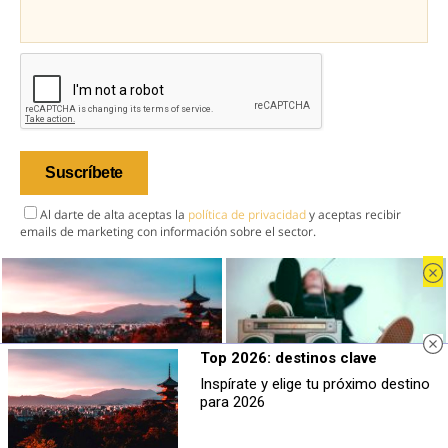
Al darte de alta aceptas la
política de privacidad
y aceptas recibir
emails de marketing con información sobre el sector.
Inicio
Top 2026: destinos clave
Industria
Inspírate y elige tu próximo destino
Mercado
Top 2026: destinos clave
Canciones que marcan
para 2026
Inspírate y elige tu próximo destino
¿Por qué recuerdas canciones viejas
Tendencias
para 2026
mejor que las nuevas?