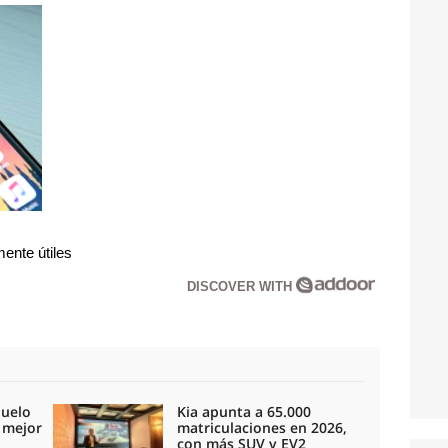
mente útiles
DISCOVER WITH
duelo
Kia apunta a 65.000
l mejor
matriculaciones en 2026,
con más SUV y EV2