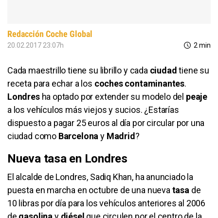
Redacción Coche Global
20.02.2017 23:07h
2 min
Cada maestrillo tiene su librillo y cada
ciudad
tiene su
receta para echar a los
coches contaminantes
.
Londres
ha optado por extender su modelo del
peaje
a los vehículos más viejos y sucios. ¿Estarías
dispuesto a pagar 25 euros al día por circular por una
ciudad como
Barcelona
y
Madrid
?
Nueva tasa en Londres
El alcalde de Londres, Sadiq Khan, ha anunciado la
puesta en marcha en octubre de una nueva
tasa
de
10 libras por día para los vehículos anteriores al 2006
de
gasolina
y
diésel
que circulen por el centro de la