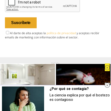
Al darte de alta aceptas la
política de privacidad
y aceptas recibir
emails de marketing con información sobre el sector.
Inicio
Industria
Mercado
Tendencias
¿Por qué se contagia?
Eventos
La ciencia explica por qué el bostezo
¿Conocías estos 5 consejos?
Parece ciencia ficción
es contagioso
Consejos infalibles para eliminar la
Prepárate para alucinar con estas
Contacto
cal del baño fácil y rápido
criaturas
Nosotros