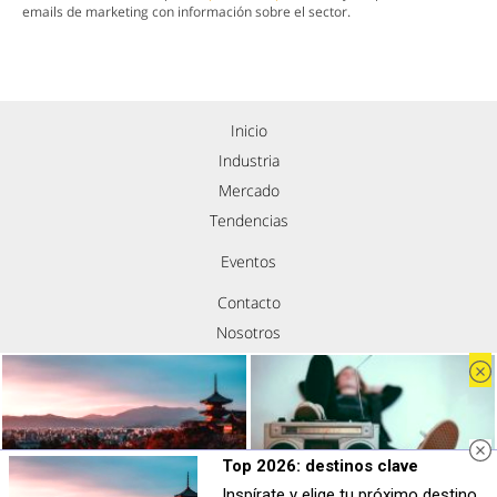
emails de marketing con información sobre el sector.
Inicio
Industria
Mercado
Tendencias
Eventos
Contacto
Nosotros
Política de privacidad
Aviso legal
Política de cookies
Síguenos
Top 2026: destinos clave
Inspírate y elige tu próximo destino