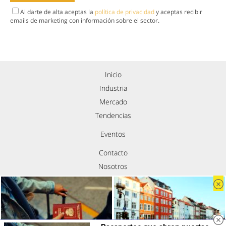
Al darte de alta aceptas la
política de privacidad
y aceptas recibir
emails de marketing con información sobre el sector.
Inicio
Industria
Mercado
Tendencias
Eventos
Contacto
Nosotros
Política de privacidad
Aviso legal
Política de cookies
Síguenos