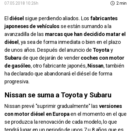
07.05.2018 10:26h
2 min
El
diésel
sigue perdiendo aliados. Los
fabricantes
japoneses de vehículos
se están sumando a la
avanzadilla de las
marcas que han decidido matar el
diésel
, ya sea de forma inmediata o bien en el plazo
de unos años. Después del anuncio de
Toyota
y
Subaru
de que dejarán de vender
coches con motor
de gasóleo
, otro fabricante japonés,
Nissan
, también
ha declarado que abandonará el diésel de forma
progresiva.
Nissan se suma a Toyota y Subaru
Nissan prevé "suprimir gradualmente" las
versiones
con motor diésel en Europa
en el momento en el que
se produzca la renovación de cada modelo, lo que
tendrá lugar en un periodo de unos 7 u 8 años que es