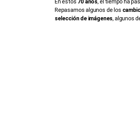
En estos
70 años
, el tiempo ha pa
Repasamos algunos de los
cambio
selección de imágenes
, algunos 