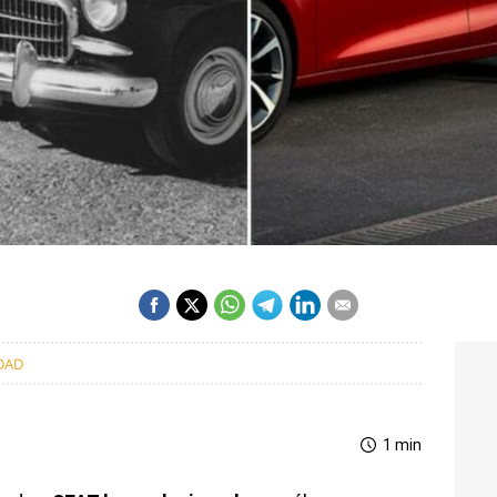
DAD
1 min