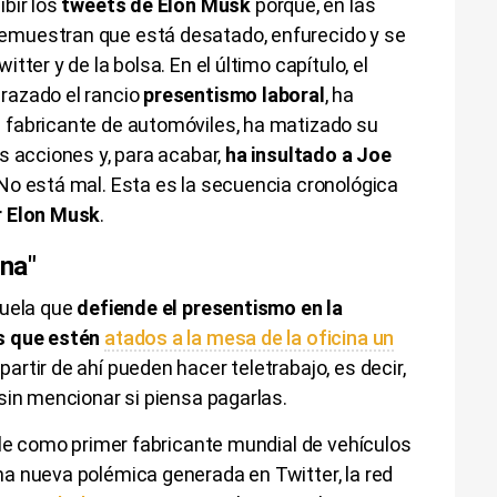
bir los
tweets de Elon Musk
porque, en las
muestran que está desatado, enfurecido y se
ter y de la bolsa. En el último capítulo, el
razado el rancio
presentismo laboral
, ha
l fabricante de automóviles, ha matizado su
s acciones y, para acabar,
ha insultado a Joe
No está mal. Esta es la secuencia cronológica
r Elon Musk
.
ina"
cuela que
defiende el presentismo en la
os que estén
atados a la mesa de la oficina un
 partir de ahí pueden hacer teletrabajo, es decir,
sin mencionar si piensa pagarlas.
ble como primer fabricante mundial de vehículos
a nueva polémica generada en Twitter, la red