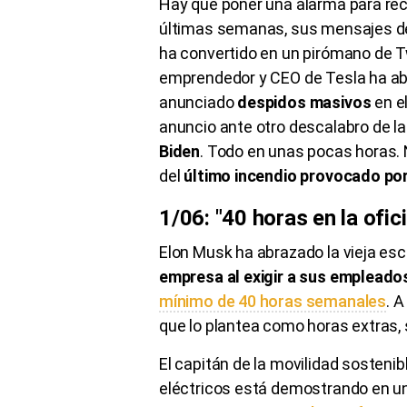
Hay que poner una alarma para reci
últimas semanas, sus mensajes de
ha convertido en un pirómano de Twit
emprendedor y CEO de Tesla ha ab
anunciado
despidos masivos
en e
anuncio ante otro descalabro de la
Biden
. Todo en unas pocas horas. 
del
último incendio provocado po
1/06: "40 horas en la ofic
Elon Musk ha abrazado la vieja es
empresa al exigir a sus emplead
mínimo de 40 horas semanales
. A
que lo plantea como horas extras, 
El capitán de la movilidad sosteni
eléctricos está demostrando en un