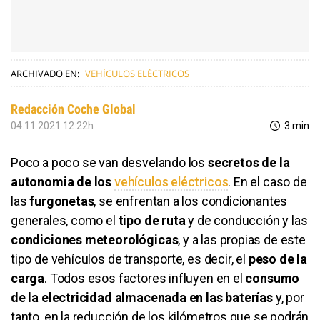
ARCHIVADO EN:
VEHÍCULOS ELÉCTRICOS
Redacción Coche Global
04.11.2021 12:22h
3 min
Poco a poco se van desvelando los
secretos de la
autonomia de los
vehículos eléctricos
. En el caso de
las
furgonetas
, se enfrentan a los condicionantes
generales, como el
tipo de ruta
y de conducción y las
condiciones meteorológicas
, y a las propias de este
tipo de vehículos de transporte, es decir, el
peso de la
carga
. Todos esos factores influyen en el
consumo
de la electricidad almacenada en las baterías
y, por
tanto, en la reducción de los kilómetros que se podrán