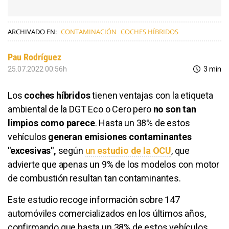
ARCHIVADO EN:
CONTAMINACIÓN
COCHES HÍBRIDOS
Pau Rodríguez
25.07.2022 00:56h
3 min
Los
coches híbridos
tienen ventajas con la etiqueta
ambiental de la DGT Eco o Cero pero
no son tan
limpios como parece
. Hasta un 38% de estos
vehículos
generan emisiones contaminantes
"excesivas",
según
un
estudio de la OCU
, que
advierte que apenas un 9% de los modelos con motor
de combustión resultan tan contaminantes.
Este estudio recoge información sobre 147
automóviles comercializados en los últimos años,
confirmando que hasta un 38% de estos vehículos