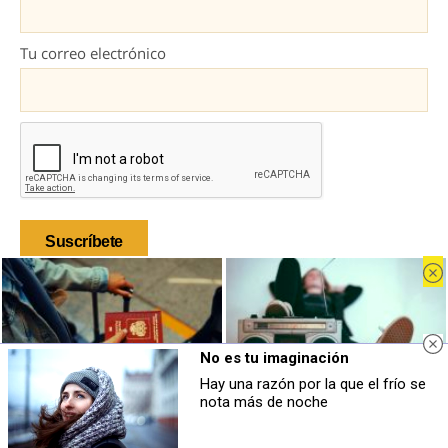
Tu correo electrónico
Al darte de alta aceptas la
política de privacidad
y aceptas recibir
emails de marketing con información sobre el sector.
No es tu imaginación
Hay una razón por la que el frío se
Pasaportes que abren puertas
Canciones que marcan
nota más de noche
Inicio
Los pasaportes más poderosos del
¿Por qué recuerdas canciones viejas
mundo, ¿está el tuyo?
mejor que las nuevas?
Industria