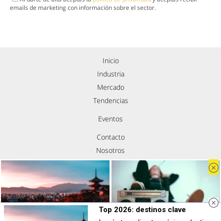
emails de marketing con información sobre el sector.
Inicio
Industria
Mercado
Tendencias
Eventos
Contacto
Nosotros
Política de privacidad
Aviso legal
Política de cookies
Síguenos
Top 2026: destinos clave