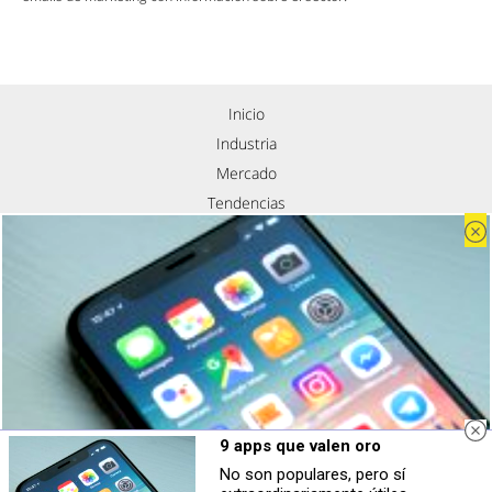
Inicio
Industria
Mercado
Tendencias
Eventos
Contacto
Nosotros
Política de privacidad
Aviso legal
Política de cookies
Síguenos
9 apps que valen oro
No son populares, pero sí