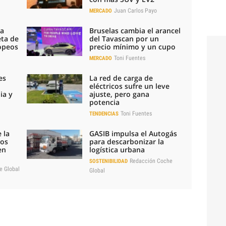
Juan Carlos Payo
MERCADO
la
Bruselas cambia el arancel
eta de
del Tavascan por un
ropeos
precio mínimo y un cupo
Toni Fuentes
MERCADO
es
La red de carga de
eléctricos sufre un leve
ia y
ajuste, pero gana
potencia
Toni Fuentes
TENDENCIAS
 la
GASIB impulsa el Autogás
los
para descarbonizar la
en
logística urbana
Redacción Coche
SOSTENIBILIDAD
e Global
Global