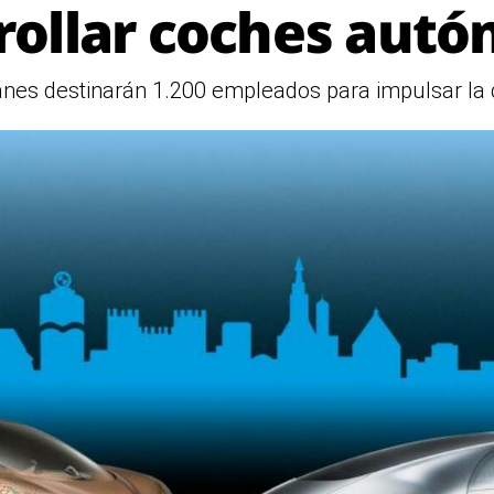
rollar coches aut
nes destinarán 1.200 empleados para impulsar l