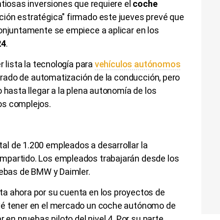
ntiosas inversiones que requiere el
coche
ación estratégica" firmado este jueves prevé que
conjuntamente se empiece a aplicar en los
24
.
r lista la tecnología para
vehículos autónomos
 grado de automatización de la conducción, pero
 hasta llegar a la plena autonomía de los
os complejos.
tal de 1.200 empleados a desarrollar la
mpartido. Los empleados trabajarán desde los
ruebas de BMW y Daimler.
a ahora por su cuenta en los proyectos de
vé tener en el mercado un coche autónomo de
 en pruebas piloto del nivel 4. Por su parte,