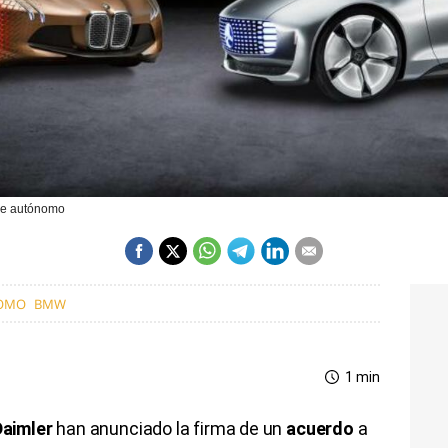
che autónomo
OMO
BMW
1 min
Daimler
han anunciado la firma de un
acuerdo
a