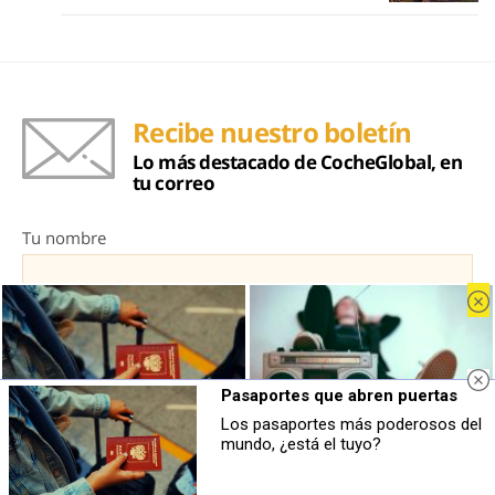
Recibe nuestro boletín
Lo más destacado de CocheGlobal, en
tu correo
Tu nombre
Tu correo electrónico
Pasaportes que abren puertas
Los pasaportes más poderosos del
Pasaportes que abren puertas
Canciones que marcan
mundo, ¿está el tuyo?
Los pasaportes más poderosos del
¿Por qué recuerdas canciones viejas
mundo, ¿está el tuyo?
mejor que las nuevas?