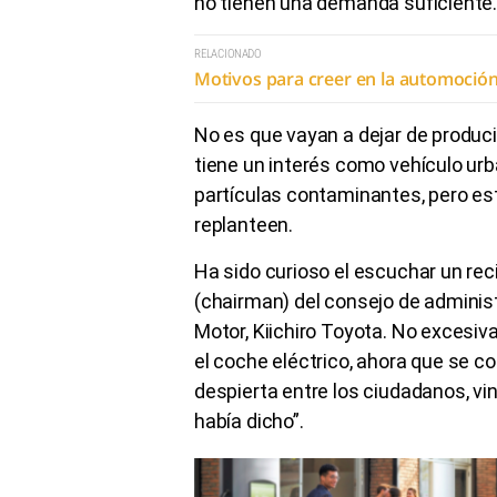
no tienen una demanda suficiente
RELACIONADO
Motivos para creer en la automoció
No es que vayan a dejar de produc
tiene un interés como vehículo ur
partículas contaminantes, pero est
replanteen.
Ha sido curioso el escuchar un re
(chairman) del consejo de adminis
Motor, Kiichiro Toyota. No excesiv
el coche eléctrico, ahora que se c
despierta entre los ciudadanos, vin
había dicho”.