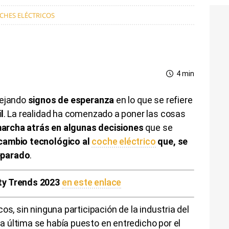
CHES ELÉCTRICOS
4 min
dejando
signos de esperanza
en lo que se refiere
l
. La realidad ha comenzado a poner las cosas
archa atrás en algunas decisiones
que se
cambio tecnológico al
coche eléctrico
que, se
eparado
.
ty Trends 2023
en este enlace
os, sin ninguna participación de la industria del
 última se había puesto en entredicho por el