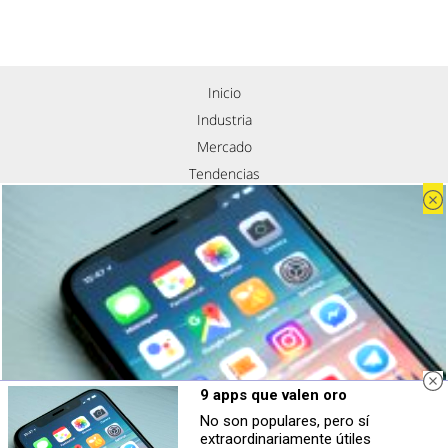
Inicio
Industria
Mercado
Tendencias
Eventos
Contacto
Nosotros
Política de privacidad
Aviso legal
Política de cookies
Síguenos
9 apps que valen oro
No son populares, pero sí
extraordinariamente útiles
9 apps que valen oro