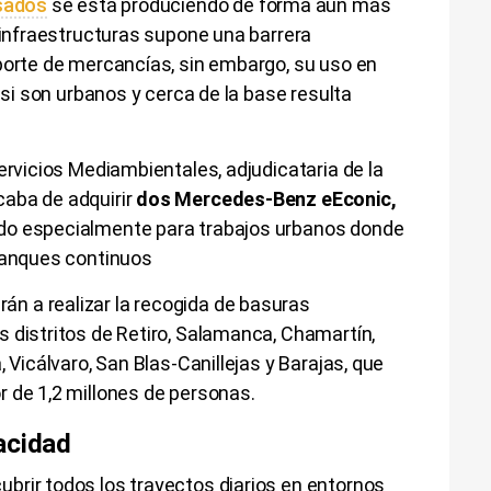
esados
se está produciendo de forma aún más
e infraestructuras supone una barrera
porte de mercancías, sin embargo, su uso en
, si son urbanos y cerca de la base resulta
ervicios Mediambientales, adjudicataria de la
acaba de adquirir
dos Mercedes-Benz eEconic,
o especialmente para trabajos urbanos donde
rranques continuos
n a realizar la recogida de basuras
 distritos de Retiro, Salamanca, Chamartín,
, Vicálvaro, San Blas-Canillejas y Barajas, que
 de 1,2 millones de personas.
acidad
brir todos los trayectos diarios en entornos