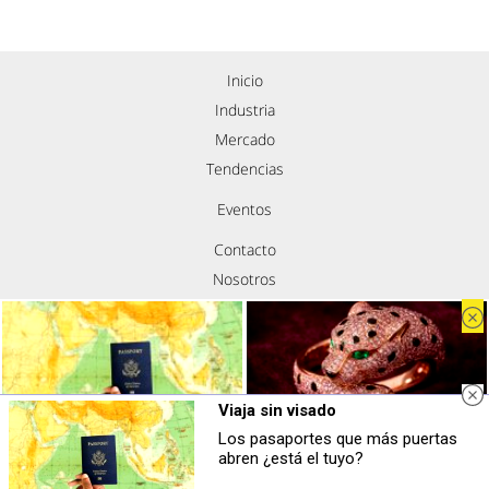
Inicio
Industria
Mercado
Tendencias
Eventos
Contacto
Nosotros
Política de privacidad
Aviso legal
Política de cookies
Síguenos
Viaja sin visado
Los pasaportes que más puertas
Viaja sin visado
Belleza indomable
abren ¿está el tuyo?
Los pasaportes que más puertas
El diamante que simboliza la
abren ¿está el tuyo?
feminidad indomable