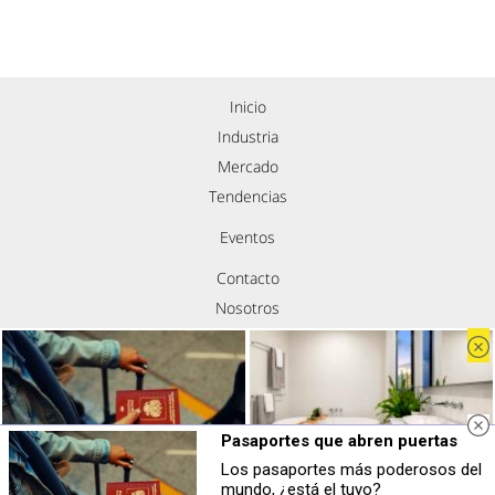
Inicio
Industria
Mercado
Tendencias
Eventos
Contacto
Nosotros
Política de privacidad
Aviso legal
Política de cookies
Síguenos
Pasaportes que abren puertas
Los pasaportes más poderosos del
Pasaportes que abren puertas
El truco contra la cal
mundo, ¿está el tuyo?