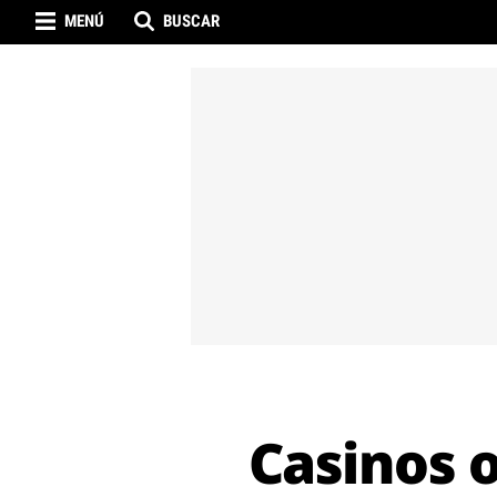
MENÚ
BUSCAR
Casinos o