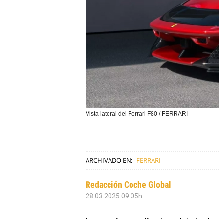
Vista lateral del Ferrari F80 / FERRARI
ARCHIVADO EN:
FERRARI
Redacción Coche Global
28.03.2025 09:05h