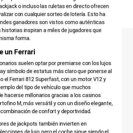
ackjack o incluso las ruletas en directo ofrecen
lizar con cualquier sorteo de lotería. Esto ha
andes ganadores son vistos como auténticas
s historias inspiran a miles de jugadores que
 misma forma.
e un Ferrari
narios suelen optar por premiarse con los lujos
ay símbolo de estatus más claro que ponerse al
o el Ferrari 812 Superfast, con un motor V12 y
ejemplo del tipo de vehículo que muchos
 hacerse millonarios gracias a los casinos
ortofino M, más versátil y con un diseño elegante,
combinación de confort y deportividad.
ores de jackpots también invierten en
lecciones de lujo, pero el coche sigue siendo el