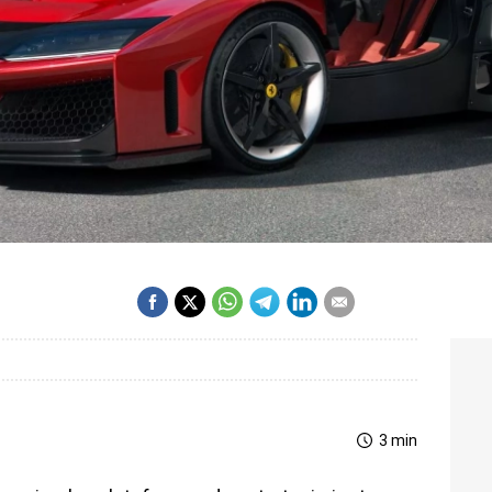
3 min