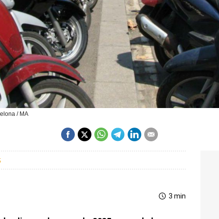
celona / MA
S
3 min