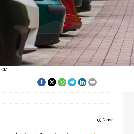
.COM
2 min