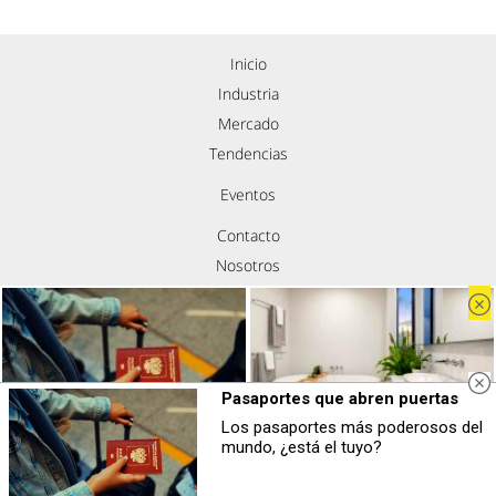
Inicio
Industria
Mercado
Tendencias
Eventos
Contacto
Nosotros
Política de privacidad
Aviso legal
Política de cookies
Síguenos
Pasaportes que abren puertas
Los pasaportes más poderosos del
Pasaportes que abren puertas
El truco contra la cal
mundo, ¿está el tuyo?
Los pasaportes más poderosos del
Di adiós a la cal del baño con estos
mundo, ¿está el tuyo?
sencillos consejos
Copyright © Todos los derechos reservados