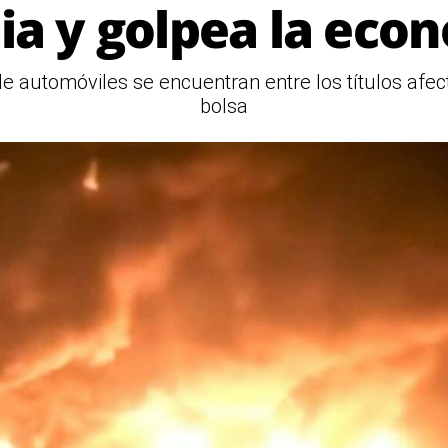
ia y golpea la eco
de automóviles se encuentran entre los títulos afec
bolsa